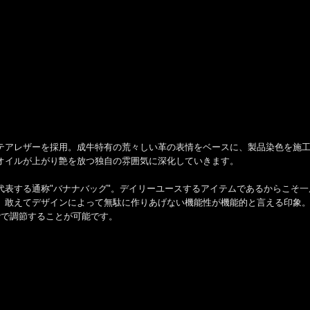
テアレザーを採用。成牛特有の荒々しい革の表情をベースに、製品染色を施
オイルが上がり艶を放つ独自の雰囲気に深化していきます。
代表する通称"バナナバッグ"。デイリーユースするアイテムであるからこそ
。敢えてデザインによって無駄に作りあげない機能性が機能的と言える印象
階で調節することが可能です。